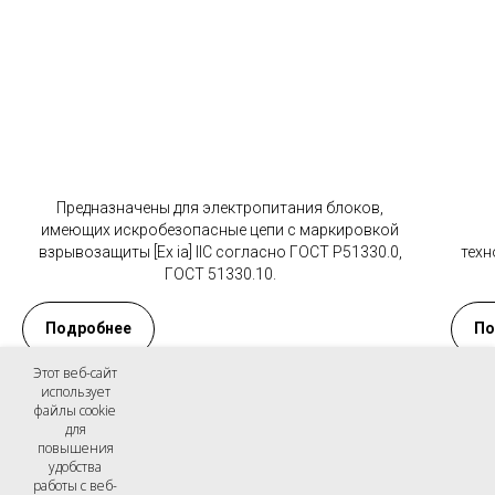
Предназначены для электропитания блоков,
имеющих искробезопасные цепи с маркировкой
взрывозащиты [Ex ia] IIC согласно ГОСТ Р51330.0,
техн
ГОСТ 51330.10.
Подробнее
По
Этот веб-сайт
использует
файлы cookie
для
повышения
удобства
работы с веб-